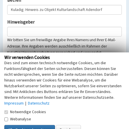
Betreff
Hinweisgeber
Wir bitten Sie um freiwillige Angabe Ihres Namens und Ihrer E-Mail-
Adresse. Ihre Angaben werden ausschließlich im Rahmen der
KuLaDig-Hinweisbearbeitung gespeichert und verwendet.
Wir verwenden Cookies
Selbstverständlich werden diese entsprechend der Vorschriften des
Dies sind zum einen technisch notwendige Cookies, um die
Telemediengesetzes, des Datenschutzgesetzes NRW und der seit
Funktionsfähigkeit der Seiten sicherzustellen. Diesen können Sie
dem 25.05.2018 gültigen Europäischen Datenschutzgrundverordnung
nicht widersprechen, wenn Sie die Seite nutzen möchten. Darüber
(EU-DSGVO) vertraulich behandelt, beachten Sie bitte unsere
hinaus verwenden wir Cookies für eine Webanalyse, um die
Hinweise zum
Datenschutz
.
Nutzbarkeit unserer Seiten zu optimieren, sofern Sie einverstanden
sind. Mit Anklicken des Buttons erklären Sie Ihr Einverständnis.
Nachricht
Weitere Informationen finden Sie auf unserer Datenschutzseite.
Impressum
|
Datenschutz
Notwendige Cookies
Webanalyse
Sicherheitsabfrage
Tragen Sie unten das Rechenergebnis aus der