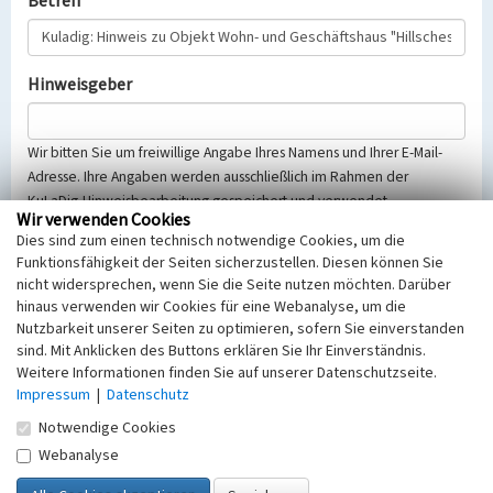
Betreff
Hinweisgeber
Wir bitten Sie um freiwillige Angabe Ihres Namens und Ihrer E-Mail-
Adresse. Ihre Angaben werden ausschließlich im Rahmen der
KuLaDig-Hinweisbearbeitung gespeichert und verwendet.
Wir verwenden Cookies
Selbstverständlich werden diese entsprechend der Vorschriften des
Dies sind zum einen technisch notwendige Cookies, um die
Telemediengesetzes, des Datenschutzgesetzes NRW und der seit
Funktionsfähigkeit der Seiten sicherzustellen. Diesen können Sie
dem 25.05.2018 gültigen Europäischen Datenschutzgrundverordnung
nicht widersprechen, wenn Sie die Seite nutzen möchten. Darüber
(EU-DSGVO) vertraulich behandelt, beachten Sie bitte unsere
hinaus verwenden wir Cookies für eine Webanalyse, um die
Hinweise zum
Datenschutz
.
Nutzbarkeit unserer Seiten zu optimieren, sofern Sie einverstanden
sind. Mit Anklicken des Buttons erklären Sie Ihr Einverständnis.
Nachricht
Weitere Informationen finden Sie auf unserer Datenschutzseite.
Impressum
|
Datenschutz
Notwendige Cookies
Webanalyse
Sicherheitsabfrage
Tragen Sie unten das Rechenergebnis aus der