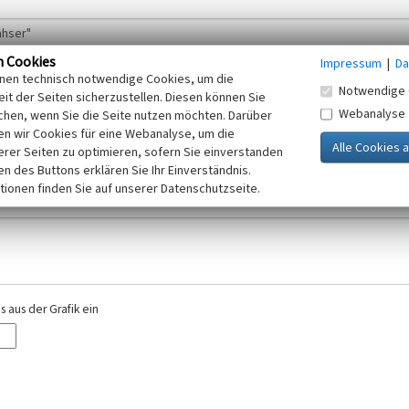
n Cookies
Impressum
|
Da
inen technisch notwendige Cookies, um die
Notwendige 
it der Seiten sicherzustellen. Diesen können Sie
Webanalyse
chen, wenn Sie die Seite nutzen möchten. Darüber
r E-Mail-Adresse. Ihre Angaben werden ausschließlich im Rahmen der KuLaDig-
n wir Cookies für eine Webanalyse, um die
iften des Telemediengesetzes, des Datenschutzgesetzes NRW und der seit dem
erer Seiten zu optimieren, sofern Sie einverstanden
elt, beachten Sie bitte unsere Hinweise zum
ken des Buttons erklären Sie Ihr Einverständnis.
Datenschutz
.
tionen finden Sie auf unserer Datenschutzseite.
 aus der Grafik ein