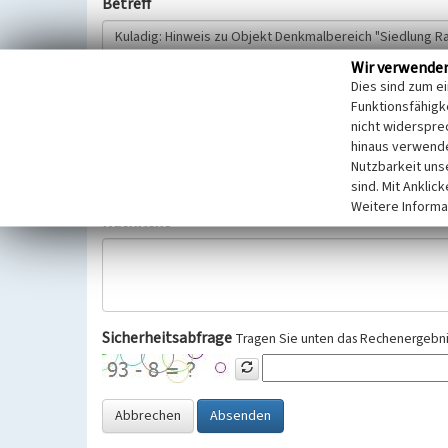
Betreff
Wir verwende
Hinweisgeber
Dies sind zum e
Funktionsfähigke
nicht widerspre
Wir bitten Sie um freiwillige Angabe Ihres Namens und Ihre
hinaus verwende
Selbstverständlich werden diese entsprechend der Vorschr
Nutzbarkeit uns
Datenschutzgrundverordnung (EU-DSGVO) vertraulich behand
sind. Mit Anklic
Weitere Informa
Nachricht
Sicherheitsabfrage
Tragen Sie unten das Rechenergebnis
Abbrechen
Absenden