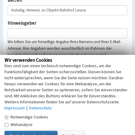
Betreff
Hinweisgeber
Wir bitten Sie um freiwillige Angabe Ihres Namens und Ihrer E-Mail-
Adresse. Ihre Angaben werden ausschließlich im Rahmen der
KuLaDig-Hinweisbearbeitung gespeichert und verwendet.
Wir verwenden Cookies
Selbstverständlich werden diese entsprechend der Vorschriften des
Dies sind zum einen technisch notwendige Cookies, um die
Telemediengesetzes, des Datenschutzgesetzes NRW und der seit
Funktionsfähigkeit der Seiten sicherzustellen. Diesen können Sie
dem 25.05.2018 gültigen Europäischen Datenschutzgrundverordnung
nicht widersprechen, wenn Sie die Seite nutzen möchten. Darüber
(EU-DSGVO) vertraulich behandelt, beachten Sie bitte unsere
hinaus verwenden wir Cookies für eine Webanalyse, um die
Hinweise zum
Datenschutz
.
Nutzbarkeit unserer Seiten zu optimieren, sofern Sie einverstanden
sind. Mit Anklicken des Buttons erklären Sie Ihr Einverständnis.
Nachricht
Weitere Informationen finden Sie auf unserer Datenschutzseite.
Impressum
|
Datenschutz
Notwendige Cookies
Webanalyse
Sicherheitsabfrage
Tragen Sie unten das Rechenergebnis aus der