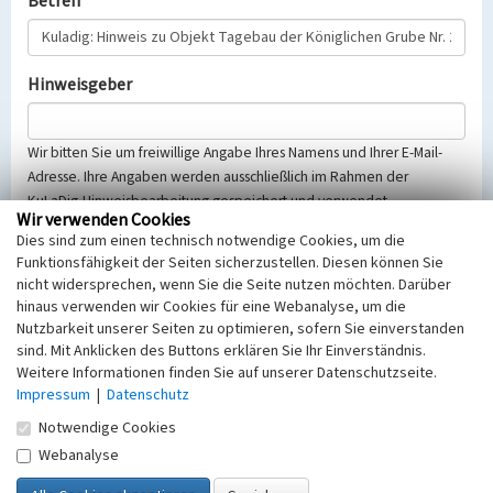
Betreff
Hinweisgeber
Wir bitten Sie um freiwillige Angabe Ihres Namens und Ihrer E-Mail-
Adresse. Ihre Angaben werden ausschließlich im Rahmen der
KuLaDig-Hinweisbearbeitung gespeichert und verwendet.
Wir verwenden Cookies
Selbstverständlich werden diese entsprechend der Vorschriften des
Dies sind zum einen technisch notwendige Cookies, um die
Telemediengesetzes, des Datenschutzgesetzes NRW und der seit
Funktionsfähigkeit der Seiten sicherzustellen. Diesen können Sie
dem 25.05.2018 gültigen Europäischen Datenschutzgrundverordnung
nicht widersprechen, wenn Sie die Seite nutzen möchten. Darüber
(EU-DSGVO) vertraulich behandelt, beachten Sie bitte unsere
hinaus verwenden wir Cookies für eine Webanalyse, um die
Hinweise zum
Datenschutz
.
Nutzbarkeit unserer Seiten zu optimieren, sofern Sie einverstanden
sind. Mit Anklicken des Buttons erklären Sie Ihr Einverständnis.
Nachricht
Weitere Informationen finden Sie auf unserer Datenschutzseite.
Impressum
|
Datenschutz
Notwendige Cookies
Webanalyse
Sicherheitsabfrage
Tragen Sie unten das Rechenergebnis aus der