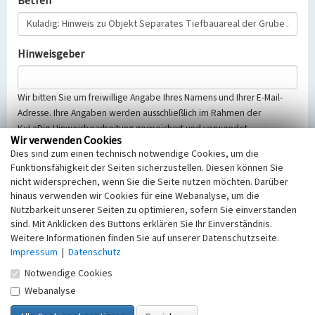
Betreff
Hinweisgeber
Wir bitten Sie um freiwillige Angabe Ihres Namens und Ihrer E-Mail-
Adresse. Ihre Angaben werden ausschließlich im Rahmen der
KuLaDig-Hinweisbearbeitung gespeichert und verwendet.
Wir verwenden Cookies
Selbstverständlich werden diese entsprechend der Vorschriften des
Dies sind zum einen technisch notwendige Cookies, um die
Telemediengesetzes, des Datenschutzgesetzes NRW und der seit
Funktionsfähigkeit der Seiten sicherzustellen. Diesen können Sie
dem 25.05.2018 gültigen Europäischen Datenschutzgrundverordnung
nicht widersprechen, wenn Sie die Seite nutzen möchten. Darüber
(EU-DSGVO) vertraulich behandelt, beachten Sie bitte unsere
hinaus verwenden wir Cookies für eine Webanalyse, um die
Hinweise zum
Datenschutz
.
Nutzbarkeit unserer Seiten zu optimieren, sofern Sie einverstanden
sind. Mit Anklicken des Buttons erklären Sie Ihr Einverständnis.
Nachricht
Weitere Informationen finden Sie auf unserer Datenschutzseite.
Impressum
|
Datenschutz
Notwendige Cookies
Webanalyse
Sicherheitsabfrage
Tragen Sie unten das Rechenergebnis aus der