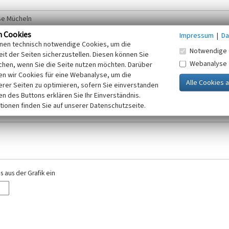
n Cookies
Impressum
|
Da
inen technisch notwendige Cookies, um die
Notwendige 
it der Seiten sicherzustellen. Diesen können Sie
Webanalyse
chen, wenn Sie die Seite nutzen möchten. Darüber
r E-Mail-Adresse. Ihre Angaben werden ausschließlich im Rahmen der KuLaDig-
n wir Cookies für eine Webanalyse, um die
iften des Telemediengesetzes, des Datenschutzgesetzes NRW und der seit dem
erer Seiten zu optimieren, sofern Sie einverstanden
elt, beachten Sie bitte unsere Hinweise zum
ken des Buttons erklären Sie Ihr Einverständnis.
Datenschutz
.
tionen finden Sie auf unserer Datenschutzseite.
 aus der Grafik ein