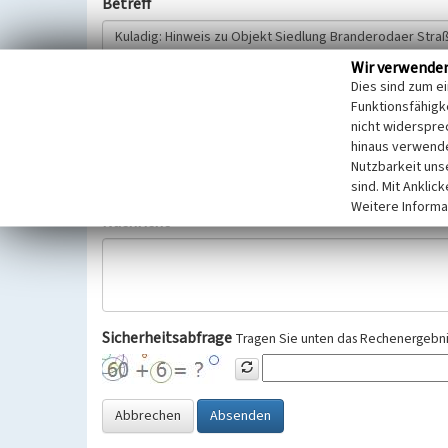
Betreff
Wir verwende
Hinweisgeber
Dies sind zum e
Funktionsfähigke
nicht widerspre
Wir bitten Sie um freiwillige Angabe Ihres Namens und Ihre
hinaus verwende
Selbstverständlich werden diese entsprechend der Vorschr
Nutzbarkeit uns
Datenschutzgrundverordnung (EU-DSGVO) vertraulich behand
sind. Mit Anklic
Weitere Informa
Nachricht
Sicherheitsabfrage
Tragen Sie unten das Rechenergebnis
Abbrechen
Absenden