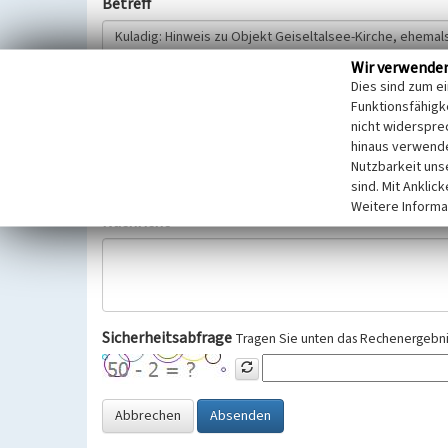
Betreff
Wir verwende
Hinweisgeber
Dies sind zum e
Funktionsfähigke
nicht widerspre
Wir bitten Sie um freiwillige Angabe Ihres Namens und Ihre
hinaus verwende
Selbstverständlich werden diese entsprechend der Vorschr
Nutzbarkeit uns
Datenschutzgrundverordnung (EU-DSGVO) vertraulich behand
sind. Mit Anklic
Weitere Informa
Nachricht
Sicherheitsabfrage
Tragen Sie unten das Rechenergebnis
Abbrechen
Absenden