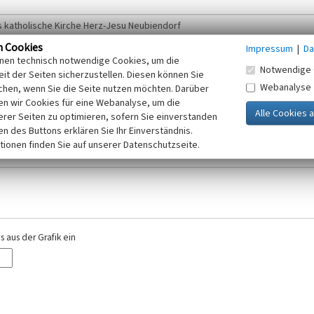
n Cookies
Impressum
|
Da
inen technisch notwendige Cookies, um die
Notwendige 
it der Seiten sicherzustellen. Diesen können Sie
Webanalyse
chen, wenn Sie die Seite nutzen möchten. Darüber
r E-Mail-Adresse. Ihre Angaben werden ausschließlich im Rahmen der KuLaDig-
n wir Cookies für eine Webanalyse, um die
iften des Telemediengesetzes, des Datenschutzgesetzes NRW und der seit dem
erer Seiten zu optimieren, sofern Sie einverstanden
elt, beachten Sie bitte unsere Hinweise zum
ken des Buttons erklären Sie Ihr Einverständnis.
Datenschutz
.
tionen finden Sie auf unserer Datenschutzseite.
 aus der Grafik ein