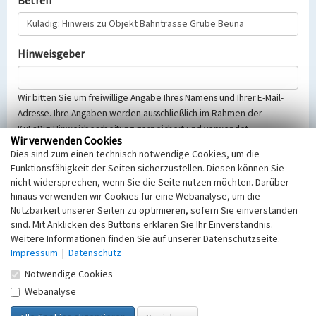
Betreff
Hinweisgeber
Wir bitten Sie um freiwillige Angabe Ihres Namens und Ihrer E-Mail-
Adresse. Ihre Angaben werden ausschließlich im Rahmen der
KuLaDig-Hinweisbearbeitung gespeichert und verwendet.
Wir verwenden Cookies
Selbstverständlich werden diese entsprechend der Vorschriften des
Dies sind zum einen technisch notwendige Cookies, um die
Telemediengesetzes, des Datenschutzgesetzes NRW und der seit
Funktionsfähigkeit der Seiten sicherzustellen. Diesen können Sie
dem 25.05.2018 gültigen Europäischen Datenschutzgrundverordnung
nicht widersprechen, wenn Sie die Seite nutzen möchten. Darüber
(EU-DSGVO) vertraulich behandelt, beachten Sie bitte unsere
hinaus verwenden wir Cookies für eine Webanalyse, um die
Hinweise zum
Datenschutz
.
Nutzbarkeit unserer Seiten zu optimieren, sofern Sie einverstanden
sind. Mit Anklicken des Buttons erklären Sie Ihr Einverständnis.
Nachricht
Weitere Informationen finden Sie auf unserer Datenschutzseite.
Impressum
|
Datenschutz
Notwendige Cookies
Webanalyse
Sicherheitsabfrage
Tragen Sie unten das Rechenergebnis aus der