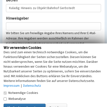
Betreff
Hinweisgeber
Wir bitten Sie um freiwillige Angabe Ihres Namens und Ihrer E-Mail-
Adresse. Ihre Angaben werden ausschließlich im Rahmen der
KuLaDig-Hinweisbearbeitung gespeichert und verwendet.
Wir verwenden Cookies
Selbstverständlich werden diese entsprechend der Vorschriften des
Dies sind zum einen technisch notwendige Cookies, um die
Telemediengesetzes, des Datenschutzgesetzes NRW und der seit
Funktionsfähigkeit der Seiten sicherzustellen. Diesen können Sie
dem 25.05.2018 gültigen Europäischen Datenschutzgrundverordnung
nicht widersprechen, wenn Sie die Seite nutzen möchten. Darüber
(EU-DSGVO) vertraulich behandelt, beachten Sie bitte unsere
hinaus verwenden wir Cookies für eine Webanalyse, um die
Hinweise zum
Datenschutz
.
Nutzbarkeit unserer Seiten zu optimieren, sofern Sie einverstanden
sind. Mit Anklicken des Buttons erklären Sie Ihr Einverständnis.
Nachricht
Weitere Informationen finden Sie auf unserer Datenschutzseite.
Impressum
|
Datenschutz
Notwendige Cookies
Webanalyse
Sicherheitsabfrage
Tragen Sie unten das Rechenergebnis aus der