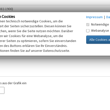
n Cookies
Impressum
|
Da
inen technisch notwendige Cookies, um die
Notwendige 
it der Seiten sicherzustellen. Diesen können Sie
Webanalyse
chen, wenn Sie die Seite nutzen möchten. Darüber
r E-Mail-Adresse. Ihre Angaben werden ausschließlich im Rahmen der KuLaDig-
n wir Cookies für eine Webanalyse, um die
iften des Telemediengesetzes, des Datenschutzgesetzes NRW und der seit dem
erer Seiten zu optimieren, sofern Sie einverstanden
elt, beachten Sie bitte unsere Hinweise zum
ken des Buttons erklären Sie Ihr Einverständnis.
Datenschutz
.
tionen finden Sie auf unserer Datenschutzseite.
 aus der Grafik ein