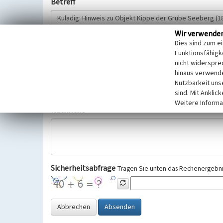
Betreff
Wir verwende
Hinweisgeber
Dies sind zum e
Funktionsfähigke
nicht widerspre
Wir bitten Sie um freiwillige Angabe Ihres Namens und Ihre
hinaus verwende
Selbstverständlich werden diese entsprechend der Vorschr
Nutzbarkeit uns
Datenschutzgrundverordnung (EU-DSGVO) vertraulich behand
sind. Mit Anklic
Weitere Informa
Nachricht
Sicherheitsabfrage
Tragen Sie unten das Rechenergebnis
Abbrechen
Absenden