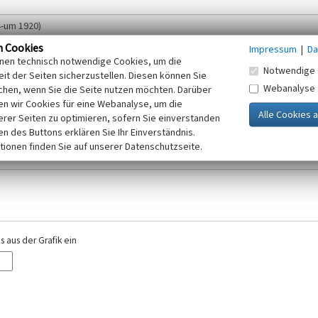
n Cookies
Impressum
|
Da
inen technisch notwendige Cookies, um die
Notwendige 
it der Seiten sicherzustellen. Diesen können Sie
Webanalyse
chen, wenn Sie die Seite nutzen möchten. Darüber
r E-Mail-Adresse. Ihre Angaben werden ausschließlich im Rahmen der KuLaDig-
n wir Cookies für eine Webanalyse, um die
iften des Telemediengesetzes, des Datenschutzgesetzes NRW und der seit dem
erer Seiten zu optimieren, sofern Sie einverstanden
elt, beachten Sie bitte unsere Hinweise zum
ken des Buttons erklären Sie Ihr Einverständnis.
Datenschutz
.
tionen finden Sie auf unserer Datenschutzseite.
 aus der Grafik ein