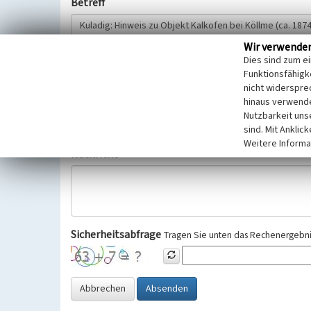
Betreff
Wir verwende
Hinweisgeber
Dies sind zum e
Funktionsfähigke
nicht widerspre
Wir bitten Sie um freiwillige Angabe Ihres Namens und Ihre
hinaus verwende
Selbstverständlich werden diese entsprechend der Vorschr
Nutzbarkeit uns
Datenschutzgrundverordnung (EU-DSGVO) vertraulich behand
sind. Mit Anklic
Weitere Informa
Nachricht
Sicherheitsabfrage
Tragen Sie unten das Rechenergebnis
Abbrechen
Absenden