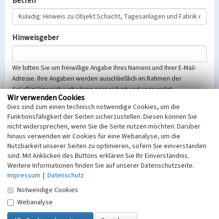
Betreff
Hinweisgeber
Wir bitten Sie um freiwillige Angabe Ihres Namens und Ihrer E-Mail-
Adresse. Ihre Angaben werden ausschließlich im Rahmen der
KuLaDig-Hinweisbearbeitung gespeichert und verwendet.
Wir verwenden Cookies
Selbstverständlich werden diese entsprechend der Vorschriften des
Dies sind zum einen technisch notwendige Cookies, um die
Telemediengesetzes, des Datenschutzgesetzes NRW und der seit
Funktionsfähigkeit der Seiten sicherzustellen. Diesen können Sie
dem 25.05.2018 gültigen Europäischen Datenschutzgrundverordnung
nicht widersprechen, wenn Sie die Seite nutzen möchten. Darüber
(EU-DSGVO) vertraulich behandelt, beachten Sie bitte unsere
hinaus verwenden wir Cookies für eine Webanalyse, um die
Hinweise zum
Datenschutz
.
Nutzbarkeit unserer Seiten zu optimieren, sofern Sie einverstanden
sind. Mit Anklicken des Buttons erklären Sie Ihr Einverständnis.
Nachricht
Weitere Informationen finden Sie auf unserer Datenschutzseite.
Impressum
|
Datenschutz
Notwendige Cookies
Webanalyse
Sicherheitsabfrage
Tragen Sie unten das Rechenergebnis aus der