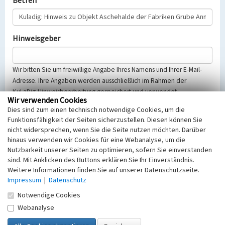
Betreff
Hinweisgeber
Wir bitten Sie um freiwillige Angabe Ihres Namens und Ihrer E-Mail-
Adresse. Ihre Angaben werden ausschließlich im Rahmen der
KuLaDig-Hinweisbearbeitung gespeichert und verwendet.
Wir verwenden Cookies
Selbstverständlich werden diese entsprechend der Vorschriften des
Dies sind zum einen technisch notwendige Cookies, um die
Telemediengesetzes, des Datenschutzgesetzes NRW und der seit
Funktionsfähigkeit der Seiten sicherzustellen. Diesen können Sie
dem 25.05.2018 gültigen Europäischen Datenschutzgrundverordnung
nicht widersprechen, wenn Sie die Seite nutzen möchten. Darüber
(EU-DSGVO) vertraulich behandelt, beachten Sie bitte unsere
hinaus verwenden wir Cookies für eine Webanalyse, um die
Hinweise zum
Datenschutz
.
Nutzbarkeit unserer Seiten zu optimieren, sofern Sie einverstanden
sind. Mit Anklicken des Buttons erklären Sie Ihr Einverständnis.
Nachricht
Weitere Informationen finden Sie auf unserer Datenschutzseite.
Impressum
|
Datenschutz
Notwendige Cookies
Webanalyse
Sicherheitsabfrage
Tragen Sie unten das Rechenergebnis aus der