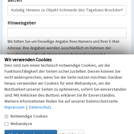
Betreff
Hinweisgeber
Wir bitten Sie um freiwillige Angabe Ihres Namens und Ihrer E-Mail-
Adresse. Ihre Angaben werden ausschließlich im Rahmen der
KuLaDig-Hinweisbearbeitung gespeichert und verwendet.
Wir verwenden Cookies
Selbstverständlich werden diese entsprechend der Vorschriften des
Dies sind zum einen technisch notwendige Cookies, um die
Telemediengesetzes, des Datenschutzgesetzes NRW und der seit
Funktionsfähigkeit der Seiten sicherzustellen. Diesen können Sie
dem 25.05.2018 gültigen Europäischen Datenschutzgrundverordnung
nicht widersprechen, wenn Sie die Seite nutzen möchten. Darüber
(EU-DSGVO) vertraulich behandelt, beachten Sie bitte unsere
hinaus verwenden wir Cookies für eine Webanalyse, um die
Hinweise zum
Datenschutz
.
Nutzbarkeit unserer Seiten zu optimieren, sofern Sie einverstanden
sind. Mit Anklicken des Buttons erklären Sie Ihr Einverständnis.
Nachricht
Weitere Informationen finden Sie auf unserer Datenschutzseite.
Impressum
|
Datenschutz
Notwendige Cookies
Webanalyse
Sicherheitsabfrage
Tragen Sie unten das Rechenergebnis aus der