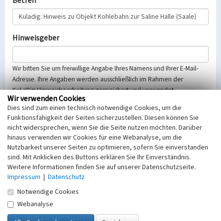
Betreff
Hinweisgeber
Wir bitten Sie um freiwillige Angabe Ihres Namens und Ihrer E-Mail-
Adresse. Ihre Angaben werden ausschließlich im Rahmen der
KuLaDig-Hinweisbearbeitung gespeichert und verwendet.
Wir verwenden Cookies
Selbstverständlich werden diese entsprechend der Vorschriften des
Dies sind zum einen technisch notwendige Cookies, um die
Telemediengesetzes, des Datenschutzgesetzes NRW und der seit
Funktionsfähigkeit der Seiten sicherzustellen. Diesen können Sie
dem 25.05.2018 gültigen Europäischen Datenschutzgrundverordnung
nicht widersprechen, wenn Sie die Seite nutzen möchten. Darüber
(EU-DSGVO) vertraulich behandelt, beachten Sie bitte unsere
hinaus verwenden wir Cookies für eine Webanalyse, um die
Hinweise zum
Datenschutz
.
Nutzbarkeit unserer Seiten zu optimieren, sofern Sie einverstanden
sind. Mit Anklicken des Buttons erklären Sie Ihr Einverständnis.
Nachricht
Weitere Informationen finden Sie auf unserer Datenschutzseite.
Impressum
|
Datenschutz
Notwendige Cookies
Webanalyse
Sicherheitsabfrage
Tragen Sie unten das Rechenergebnis aus der