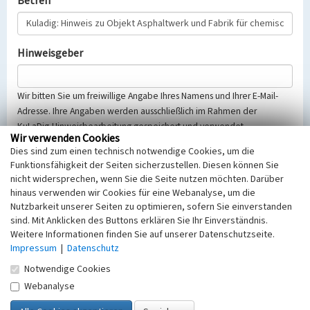
Betreff
Hinweisgeber
Wir bitten Sie um freiwillige Angabe Ihres Namens und Ihrer E-Mail-
Adresse. Ihre Angaben werden ausschließlich im Rahmen der
KuLaDig-Hinweisbearbeitung gespeichert und verwendet.
Wir verwenden Cookies
Selbstverständlich werden diese entsprechend der Vorschriften des
Dies sind zum einen technisch notwendige Cookies, um die
Telemediengesetzes, des Datenschutzgesetzes NRW und der seit
Funktionsfähigkeit der Seiten sicherzustellen. Diesen können Sie
dem 25.05.2018 gültigen Europäischen Datenschutzgrundverordnung
nicht widersprechen, wenn Sie die Seite nutzen möchten. Darüber
(EU-DSGVO) vertraulich behandelt, beachten Sie bitte unsere
hinaus verwenden wir Cookies für eine Webanalyse, um die
Hinweise zum
Datenschutz
.
Nutzbarkeit unserer Seiten zu optimieren, sofern Sie einverstanden
sind. Mit Anklicken des Buttons erklären Sie Ihr Einverständnis.
Nachricht
Weitere Informationen finden Sie auf unserer Datenschutzseite.
Impressum
|
Datenschutz
Notwendige Cookies
Webanalyse
Sicherheitsabfrage
Tragen Sie unten das Rechenergebnis aus der