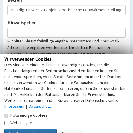
Betreff
Hinweisgeber
Wir bitten Sie um freiwillige Angabe Ihres Namens und Ihrer E-Mail-
Adresse. Ihre Angaben werden ausschließlich im Rahmen der
KuLaDig-Hinweisbearbeitung gespeichert und verwendet.
Wir verwenden Cookies
Selbstverständlich werden diese entsprechend der Vorschriften des
Dies sind zum einen technisch notwendige Cookies, um die
Telemediengesetzes, des Datenschutzgesetzes NRW und der seit
Funktionsfähigkeit der Seiten sicherzustellen. Diesen können Sie
dem 25.05.2018 gültigen Europäischen Datenschutzgrundverordnung
nicht widersprechen, wenn Sie die Seite nutzen möchten. Darüber
(EU-DSGVO) vertraulich behandelt, beachten Sie bitte unsere
hinaus verwenden wir Cookies für eine Webanalyse, um die
Hinweise zum
Datenschutz
.
Nutzbarkeit unserer Seiten zu optimieren, sofern Sie einverstanden
sind. Mit Anklicken des Buttons erklären Sie Ihr Einverständnis.
Nachricht
Weitere Informationen finden Sie auf unserer Datenschutzseite.
Impressum
|
Datenschutz
Notwendige Cookies
Webanalyse
Sicherheitsabfrage
Tragen Sie unten das Rechenergebnis aus der