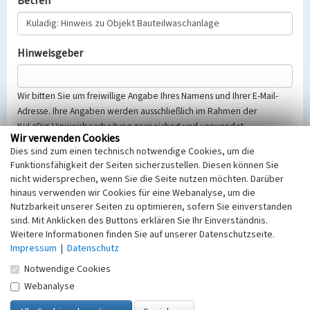
Betreff
Hinweisgeber
Wir bitten Sie um freiwillige Angabe Ihres Namens und Ihrer E-Mail-
Adresse. Ihre Angaben werden ausschließlich im Rahmen der
KuLaDig-Hinweisbearbeitung gespeichert und verwendet.
Wir verwenden Cookies
Selbstverständlich werden diese entsprechend der Vorschriften des
Dies sind zum einen technisch notwendige Cookies, um die
Telemediengesetzes, des Datenschutzgesetzes NRW und der seit
Funktionsfähigkeit der Seiten sicherzustellen. Diesen können Sie
dem 25.05.2018 gültigen Europäischen Datenschutzgrundverordnung
nicht widersprechen, wenn Sie die Seite nutzen möchten. Darüber
(EU-DSGVO) vertraulich behandelt, beachten Sie bitte unsere
hinaus verwenden wir Cookies für eine Webanalyse, um die
Hinweise zum
Datenschutz
.
Nutzbarkeit unserer Seiten zu optimieren, sofern Sie einverstanden
sind. Mit Anklicken des Buttons erklären Sie Ihr Einverständnis.
Nachricht
Weitere Informationen finden Sie auf unserer Datenschutzseite.
Impressum
|
Datenschutz
Notwendige Cookies
Webanalyse
Sicherheitsabfrage
Tragen Sie unten das Rechenergebnis aus der