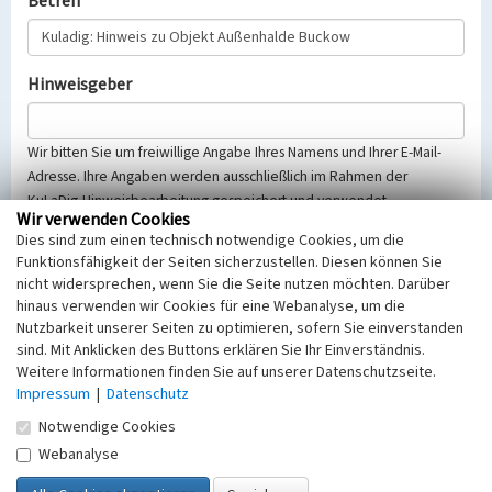
Betreff
Hinweisgeber
Wir bitten Sie um freiwillige Angabe Ihres Namens und Ihrer E-Mail-
Adresse. Ihre Angaben werden ausschließlich im Rahmen der
KuLaDig-Hinweisbearbeitung gespeichert und verwendet.
Wir verwenden Cookies
Selbstverständlich werden diese entsprechend der Vorschriften des
Dies sind zum einen technisch notwendige Cookies, um die
Telemediengesetzes, des Datenschutzgesetzes NRW und der seit
Funktionsfähigkeit der Seiten sicherzustellen. Diesen können Sie
dem 25.05.2018 gültigen Europäischen Datenschutzgrundverordnung
nicht widersprechen, wenn Sie die Seite nutzen möchten. Darüber
(EU-DSGVO) vertraulich behandelt, beachten Sie bitte unsere
hinaus verwenden wir Cookies für eine Webanalyse, um die
Hinweise zum
Datenschutz
.
Nutzbarkeit unserer Seiten zu optimieren, sofern Sie einverstanden
sind. Mit Anklicken des Buttons erklären Sie Ihr Einverständnis.
Nachricht
Weitere Informationen finden Sie auf unserer Datenschutzseite.
Impressum
|
Datenschutz
Notwendige Cookies
Webanalyse
Sicherheitsabfrage
Tragen Sie unten das Rechenergebnis aus der