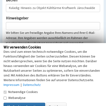
Betreff
Hinweisgeber
Wir bitten Sie um freiwillige Angabe Ihres Namens und Ihrer E-Mail-
Adresse. Ihre Angaben werden ausschließlich im Rahmen der
KuLaDig-Hinweisbearbeitung gespeichert und verwendet.
Wir verwenden Cookies
Selbstverständlich werden diese entsprechend der Vorschriften des
Dies sind zum einen technisch notwendige Cookies, um die
Telemediengesetzes, des Datenschutzgesetzes NRW und der seit
Funktionsfähigkeit der Seiten sicherzustellen. Diesen können Sie
dem 25.05.2018 gültigen Europäischen Datenschutzgrundverordnung
nicht widersprechen, wenn Sie die Seite nutzen möchten. Darüber
(EU-DSGVO) vertraulich behandelt, beachten Sie bitte unsere
hinaus verwenden wir Cookies für eine Webanalyse, um die
Hinweise zum
Datenschutz
.
Nutzbarkeit unserer Seiten zu optimieren, sofern Sie einverstanden
sind. Mit Anklicken des Buttons erklären Sie Ihr Einverständnis.
Nachricht
Weitere Informationen finden Sie auf unserer Datenschutzseite.
Impressum
|
Datenschutz
Notwendige Cookies
Webanalyse
Sicherheitsabfrage
Tragen Sie unten das Rechenergebnis aus der