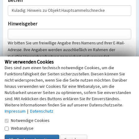
Betreff
Hinweisgeber
Wir bitten Sie um freiwillige Angabe Ihres Namens und Ihrer E-Mail-
Adresse. Ihre Angaben werden ausschließlich im Rahmen der
KuLaDig-Hinweisbearbeitung gespeichert und verwendet.
Wir verwenden Cookies
Selbstverständlich werden diese entsprechend der Vorschriften des
Dies sind zum einen technisch notwendige Cookies, um die
Telemediengesetzes, des Datenschutzgesetzes NRW und der seit
Funktionsfähigkeit der Seiten sicherzustellen. Diesen können Sie
dem 25.05.2018 gültigen Europäischen Datenschutzgrundverordnung
nicht widersprechen, wenn Sie die Seite nutzen möchten. Darüber
(EU-DSGVO) vertraulich behandelt, beachten Sie bitte unsere
hinaus verwenden wir Cookies für eine Webanalyse, um die
Hinweise zum
Datenschutz
.
Nutzbarkeit unserer Seiten zu optimieren, sofern Sie einverstanden
sind. Mit Anklicken des Buttons erklären Sie Ihr Einverständnis.
Nachricht
Weitere Informationen finden Sie auf unserer Datenschutzseite.
Impressum
|
Datenschutz
Notwendige Cookies
Webanalyse
Sicherheitsabfrage
Tragen Sie unten das Rechenergebnis aus der