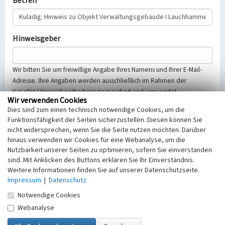
Betreff
Hinweisgeber
Wir bitten Sie um freiwillige Angabe Ihres Namens und Ihrer E-Mail-
Adresse. Ihre Angaben werden ausschließlich im Rahmen der
KuLaDig-Hinweisbearbeitung gespeichert und verwendet.
Wir verwenden Cookies
Selbstverständlich werden diese entsprechend der Vorschriften des
Dies sind zum einen technisch notwendige Cookies, um die
Telemediengesetzes, des Datenschutzgesetzes NRW und der seit
Funktionsfähigkeit der Seiten sicherzustellen. Diesen können Sie
dem 25.05.2018 gültigen Europäischen Datenschutzgrundverordnung
nicht widersprechen, wenn Sie die Seite nutzen möchten. Darüber
(EU-DSGVO) vertraulich behandelt, beachten Sie bitte unsere
hinaus verwenden wir Cookies für eine Webanalyse, um die
Hinweise zum
Datenschutz
.
Nutzbarkeit unserer Seiten zu optimieren, sofern Sie einverstanden
sind. Mit Anklicken des Buttons erklären Sie Ihr Einverständnis.
Nachricht
Weitere Informationen finden Sie auf unserer Datenschutzseite.
Impressum
|
Datenschutz
Notwendige Cookies
Webanalyse
Sicherheitsabfrage
Tragen Sie unten das Rechenergebnis aus der