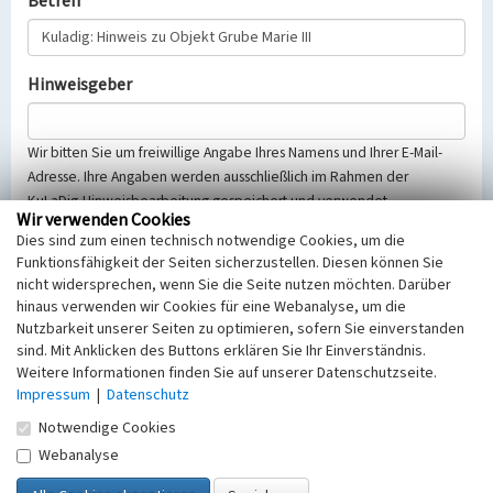
Betreff
Hinweisgeber
Wir bitten Sie um freiwillige Angabe Ihres Namens und Ihrer E-Mail-
Adresse. Ihre Angaben werden ausschließlich im Rahmen der
KuLaDig-Hinweisbearbeitung gespeichert und verwendet.
Wir verwenden Cookies
Selbstverständlich werden diese entsprechend der Vorschriften des
Dies sind zum einen technisch notwendige Cookies, um die
Telemediengesetzes, des Datenschutzgesetzes NRW und der seit
Funktionsfähigkeit der Seiten sicherzustellen. Diesen können Sie
dem 25.05.2018 gültigen Europäischen Datenschutzgrundverordnung
nicht widersprechen, wenn Sie die Seite nutzen möchten. Darüber
(EU-DSGVO) vertraulich behandelt, beachten Sie bitte unsere
hinaus verwenden wir Cookies für eine Webanalyse, um die
Hinweise zum
Datenschutz
.
Nutzbarkeit unserer Seiten zu optimieren, sofern Sie einverstanden
sind. Mit Anklicken des Buttons erklären Sie Ihr Einverständnis.
Nachricht
Weitere Informationen finden Sie auf unserer Datenschutzseite.
Impressum
|
Datenschutz
Notwendige Cookies
Webanalyse
Sicherheitsabfrage
Tragen Sie unten das Rechenergebnis aus der