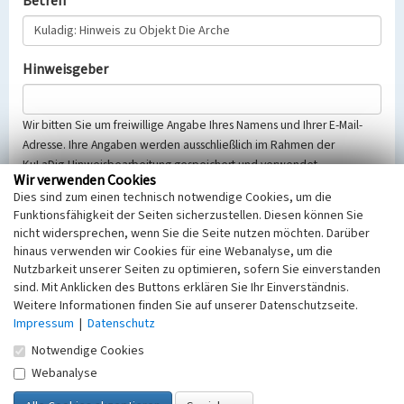
Betreff
Hinweisgeber
Wir bitten Sie um freiwillige Angabe Ihres Namens und Ihrer E-Mail-
Adresse. Ihre Angaben werden ausschließlich im Rahmen der
KuLaDig-Hinweisbearbeitung gespeichert und verwendet.
Wir verwenden Cookies
Selbstverständlich werden diese entsprechend der Vorschriften des
Dies sind zum einen technisch notwendige Cookies, um die
Telemediengesetzes, des Datenschutzgesetzes NRW und der seit
Funktionsfähigkeit der Seiten sicherzustellen. Diesen können Sie
dem 25.05.2018 gültigen Europäischen Datenschutzgrundverordnung
nicht widersprechen, wenn Sie die Seite nutzen möchten. Darüber
(EU-DSGVO) vertraulich behandelt, beachten Sie bitte unsere
hinaus verwenden wir Cookies für eine Webanalyse, um die
Hinweise zum
Datenschutz
.
Nutzbarkeit unserer Seiten zu optimieren, sofern Sie einverstanden
sind. Mit Anklicken des Buttons erklären Sie Ihr Einverständnis.
Nachricht
Weitere Informationen finden Sie auf unserer Datenschutzseite.
Impressum
|
Datenschutz
Notwendige Cookies
Webanalyse
Sicherheitsabfrage
Tragen Sie unten das Rechenergebnis aus der