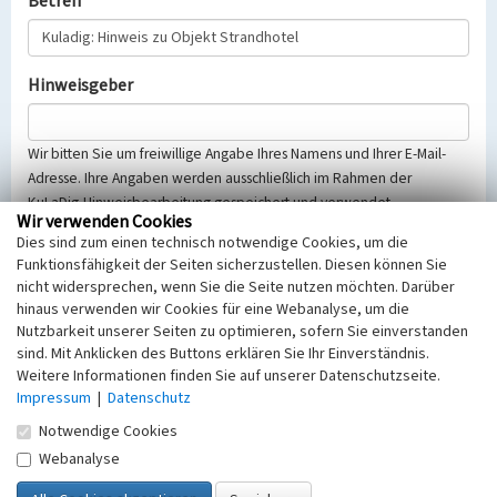
Betreff
Hinweisgeber
Wir bitten Sie um freiwillige Angabe Ihres Namens und Ihrer E-Mail-
Adresse. Ihre Angaben werden ausschließlich im Rahmen der
KuLaDig-Hinweisbearbeitung gespeichert und verwendet.
Wir verwenden Cookies
Selbstverständlich werden diese entsprechend der Vorschriften des
Dies sind zum einen technisch notwendige Cookies, um die
Telemediengesetzes, des Datenschutzgesetzes NRW und der seit
Funktionsfähigkeit der Seiten sicherzustellen. Diesen können Sie
dem 25.05.2018 gültigen Europäischen Datenschutzgrundverordnung
nicht widersprechen, wenn Sie die Seite nutzen möchten. Darüber
(EU-DSGVO) vertraulich behandelt, beachten Sie bitte unsere
hinaus verwenden wir Cookies für eine Webanalyse, um die
Hinweise zum
Datenschutz
.
Nutzbarkeit unserer Seiten zu optimieren, sofern Sie einverstanden
sind. Mit Anklicken des Buttons erklären Sie Ihr Einverständnis.
Nachricht
Weitere Informationen finden Sie auf unserer Datenschutzseite.
Impressum
|
Datenschutz
Notwendige Cookies
Webanalyse
Sicherheitsabfrage
Tragen Sie unten das Rechenergebnis aus der