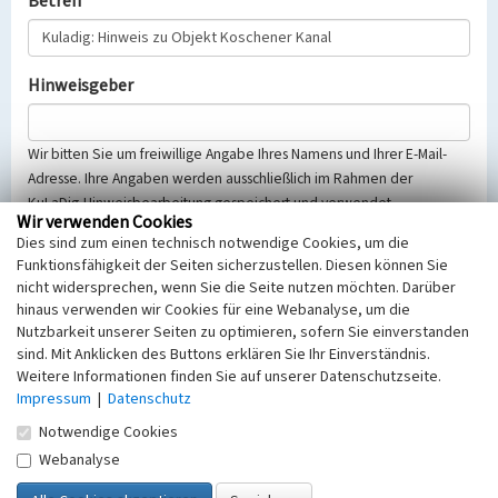
Betreff
Hinweisgeber
Wir bitten Sie um freiwillige Angabe Ihres Namens und Ihrer E-Mail-
Adresse. Ihre Angaben werden ausschließlich im Rahmen der
KuLaDig-Hinweisbearbeitung gespeichert und verwendet.
Wir verwenden Cookies
Selbstverständlich werden diese entsprechend der Vorschriften des
Dies sind zum einen technisch notwendige Cookies, um die
Telemediengesetzes, des Datenschutzgesetzes NRW und der seit
Funktionsfähigkeit der Seiten sicherzustellen. Diesen können Sie
dem 25.05.2018 gültigen Europäischen Datenschutzgrundverordnung
nicht widersprechen, wenn Sie die Seite nutzen möchten. Darüber
(EU-DSGVO) vertraulich behandelt, beachten Sie bitte unsere
hinaus verwenden wir Cookies für eine Webanalyse, um die
Hinweise zum
Datenschutz
.
Nutzbarkeit unserer Seiten zu optimieren, sofern Sie einverstanden
sind. Mit Anklicken des Buttons erklären Sie Ihr Einverständnis.
Nachricht
Weitere Informationen finden Sie auf unserer Datenschutzseite.
Impressum
|
Datenschutz
Notwendige Cookies
Webanalyse
Sicherheitsabfrage
Tragen Sie unten das Rechenergebnis aus der