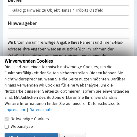
Betreff
Hinweisgeber
Wir bitten Sie um freiwillige Angabe Ihres Namens und Ihrer E-Mail-
Adresse. Ihre Angaben werden ausschließlich im Rahmen der
KuLaDig-Hinweisbearbeitung gespeichert und verwendet.
Wir verwenden Cookies
Selbstverständlich werden diese entsprechend der Vorschriften des
Dies sind zum einen technisch notwendige Cookies, um die
Telemediengesetzes, des Datenschutzgesetzes NRW und der seit
Funktionsfähigkeit der Seiten sicherzustellen. Diesen können Sie
dem 25.05.2018 gültigen Europäischen Datenschutzgrundverordnung
nicht widersprechen, wenn Sie die Seite nutzen möchten. Darüber
(EU-DSGVO) vertraulich behandelt, beachten Sie bitte unsere
hinaus verwenden wir Cookies für eine Webanalyse, um die
Hinweise zum
Datenschutz
.
Nutzbarkeit unserer Seiten zu optimieren, sofern Sie einverstanden
sind. Mit Anklicken des Buttons erklären Sie Ihr Einverständnis.
Nachricht
Weitere Informationen finden Sie auf unserer Datenschutzseite.
Impressum
|
Datenschutz
Notwendige Cookies
Webanalyse
Sicherheitsabfrage
Tragen Sie unten das Rechenergebnis aus der