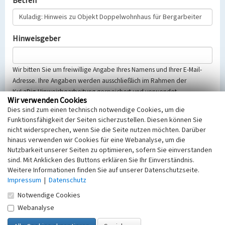
Betreff
Hinweisgeber
Wir bitten Sie um freiwillige Angabe Ihres Namens und Ihrer E-Mail-
Adresse. Ihre Angaben werden ausschließlich im Rahmen der
KuLaDig-Hinweisbearbeitung gespeichert und verwendet.
Wir verwenden Cookies
Selbstverständlich werden diese entsprechend der Vorschriften des
Dies sind zum einen technisch notwendige Cookies, um die
Telemediengesetzes, des Datenschutzgesetzes NRW und der seit
Funktionsfähigkeit der Seiten sicherzustellen. Diesen können Sie
dem 25.05.2018 gültigen Europäischen Datenschutzgrundverordnung
nicht widersprechen, wenn Sie die Seite nutzen möchten. Darüber
(EU-DSGVO) vertraulich behandelt, beachten Sie bitte unsere
hinaus verwenden wir Cookies für eine Webanalyse, um die
Hinweise zum
Datenschutz
.
Nutzbarkeit unserer Seiten zu optimieren, sofern Sie einverstanden
sind. Mit Anklicken des Buttons erklären Sie Ihr Einverständnis.
Nachricht
Weitere Informationen finden Sie auf unserer Datenschutzseite.
Impressum
|
Datenschutz
Notwendige Cookies
Webanalyse
Sicherheitsabfrage
Tragen Sie unten das Rechenergebnis aus der