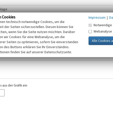
n Cookies
Impressum
|
Da
inen technisch notwendige Cookies, um die
Notwendige 
it der Seiten sicherzustellen. Diesen können Sie
Webanalyse
chen, wenn Sie die Seite nutzen möchten. Darüber
r E-Mail-Adresse. Ihre Angaben werden ausschließlich im Rahmen der KuLaDig-
n wir Cookies für eine Webanalyse, um die
iften des Telemediengesetzes, des Datenschutzgesetzes NRW und der seit dem
erer Seiten zu optimieren, sofern Sie einverstanden
elt, beachten Sie bitte unsere Hinweise zum
ken des Buttons erklären Sie Ihr Einverständnis.
Datenschutz
.
tionen finden Sie auf unserer Datenschutzseite.
 aus der Grafik ein