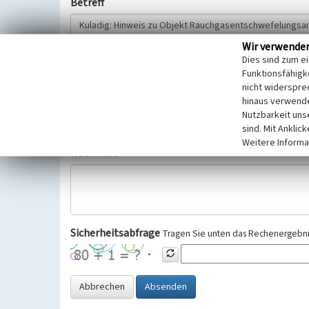
Betreff
Wir verwende
Hinweisgeber
Dies sind zum e
Funktionsfähigke
nicht widerspre
Wir bitten Sie um freiwillige Angabe Ihres Namens und Ihre
hinaus verwende
Selbstverständlich werden diese entsprechend der Vorschr
Nutzbarkeit uns
Datenschutzgrundverordnung (EU-DSGVO) vertraulich behand
sind. Mit Anklic
Weitere Informa
Nachricht
Sicherheitsabfrage
Tragen Sie unten das Rechenergebnis
Abbrechen
Absenden