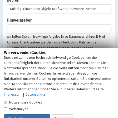
Betreff
Hinweisgeber
Wir bitten Sie um freiwillige Angabe Ihres Namens und Ihrer E-Mail-
Adresse. Ihre Angaben werden ausschließlich im Rahmen der
KuLaDig-Hinweisbearbeitung gespeichert und verwendet.
Wir verwenden Cookies
Selbstverständlich werden diese entsprechend der Vorschriften des
Dies sind zum einen technisch notwendige Cookies, um die
Telemediengesetzes, des Datenschutzgesetzes NRW und der seit
Funktionsfähigkeit der Seiten sicherzustellen. Diesen können Sie
dem 25.05.2018 gültigen Europäischen Datenschutzgrundverordnung
nicht widersprechen, wenn Sie die Seite nutzen möchten. Darüber
(EU-DSGVO) vertraulich behandelt, beachten Sie bitte unsere
hinaus verwenden wir Cookies für eine Webanalyse, um die
Hinweise zum
Datenschutz
.
Nutzbarkeit unserer Seiten zu optimieren, sofern Sie einverstanden
sind. Mit Anklicken des Buttons erklären Sie Ihr Einverständnis.
Nachricht
Weitere Informationen finden Sie auf unserer Datenschutzseite.
Impressum
|
Datenschutz
Notwendige Cookies
Webanalyse
Sicherheitsabfrage
Tragen Sie unten das Rechenergebnis aus der