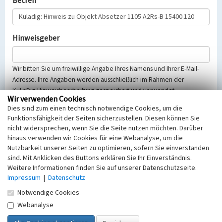
Betreff
Hinweisgeber
Wir bitten Sie um freiwillige Angabe Ihres Namens und Ihrer E-Mail-
Adresse. Ihre Angaben werden ausschließlich im Rahmen der
KuLaDig-Hinweisbearbeitung gespeichert und verwendet.
Wir verwenden Cookies
Selbstverständlich werden diese entsprechend der Vorschriften des
Dies sind zum einen technisch notwendige Cookies, um die
Telemediengesetzes, des Datenschutzgesetzes NRW und der seit
Funktionsfähigkeit der Seiten sicherzustellen. Diesen können Sie
dem 25.05.2018 gültigen Europäischen Datenschutzgrundverordnung
nicht widersprechen, wenn Sie die Seite nutzen möchten. Darüber
(EU-DSGVO) vertraulich behandelt, beachten Sie bitte unsere
hinaus verwenden wir Cookies für eine Webanalyse, um die
Hinweise zum
Datenschutz
.
Nutzbarkeit unserer Seiten zu optimieren, sofern Sie einverstanden
sind. Mit Anklicken des Buttons erklären Sie Ihr Einverständnis.
Nachricht
Weitere Informationen finden Sie auf unserer Datenschutzseite.
Impressum
|
Datenschutz
Notwendige Cookies
Webanalyse
Sicherheitsabfrage
Tragen Sie unten das Rechenergebnis aus der