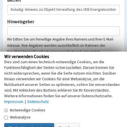
Betreff
Hinweisgeber
Wir bitten Sie um freiwillige Angabe Ihres Namens und Ihrer E-Mail-
Adresse. Ihre Angaben werden ausschließlich im Rahmen der
KuLaDig-Hinweisbearbeitung gespeichert und verwendet.
Wir verwenden Cookies
Selbstverständlich werden diese entsprechend der Vorschriften des
Dies sind zum einen technisch notwendige Cookies, um die
Telemediengesetzes, des Datenschutzgesetzes NRW und der seit
Funktionsfähigkeit der Seiten sicherzustellen. Diesen können Sie
dem 25.05.2018 gültigen Europäischen Datenschutzgrundverordnung
nicht widersprechen, wenn Sie die Seite nutzen möchten. Darüber
(EU-DSGVO) vertraulich behandelt, beachten Sie bitte unsere
hinaus verwenden wir Cookies für eine Webanalyse, um die
Hinweise zum
Datenschutz
.
Nutzbarkeit unserer Seiten zu optimieren, sofern Sie einverstanden
sind. Mit Anklicken des Buttons erklären Sie Ihr Einverständnis.
Nachricht
Weitere Informationen finden Sie auf unserer Datenschutzseite.
Impressum
|
Datenschutz
Notwendige Cookies
Webanalyse
Sicherheitsabfrage
Tragen Sie unten das Rechenergebnis aus der