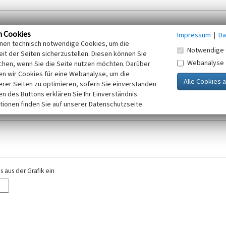
n Cookies
Impressum
|
Da
inen technisch notwendige Cookies, um die
Notwendige 
it der Seiten sicherzustellen. Diesen können Sie
Webanalyse
chen, wenn Sie die Seite nutzen möchten. Darüber
r E-Mail-Adresse. Ihre Angaben werden ausschließlich im Rahmen der KuLaDig-
n wir Cookies für eine Webanalyse, um die
iften des Telemediengesetzes, des Datenschutzgesetzes NRW und der seit dem
erer Seiten zu optimieren, sofern Sie einverstanden
elt, beachten Sie bitte unsere Hinweise zum
ken des Buttons erklären Sie Ihr Einverständnis.
Datenschutz
.
tionen finden Sie auf unserer Datenschutzseite.
 aus der Grafik ein