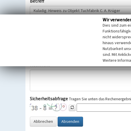
Betreff
Wir verwende
Hinweisgeber
Dies sind zum e
Funktionsfähigke
nicht widerspre
Wir bitten Sie um freiwillige Angabe Ihres Namens und Ihre
hinaus verwende
Selbstverständlich werden diese entsprechend der Vorschr
Nutzbarkeit uns
Datenschutzgrundverordnung (EU-DSGVO) vertraulich behand
sind. Mit Anklic
Weitere Informa
Nachricht
Sicherheitsabfrage
Tragen Sie unten das Rechenergebnis
Abbrechen
Absenden