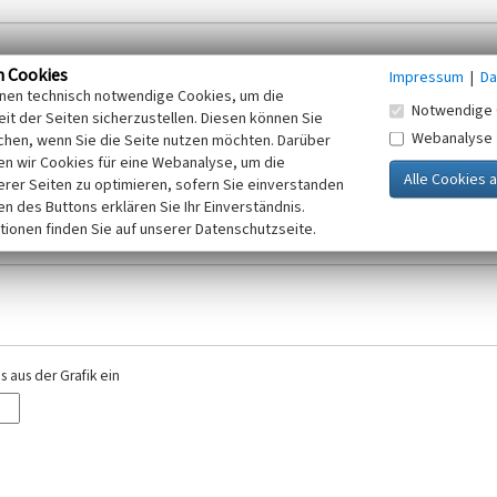
n Cookies
Impressum
|
Da
inen technisch notwendige Cookies, um die
Notwendige 
it der Seiten sicherzustellen. Diesen können Sie
Webanalyse
chen, wenn Sie die Seite nutzen möchten. Darüber
r E-Mail-Adresse. Ihre Angaben werden ausschließlich im Rahmen der KuLaDig-
n wir Cookies für eine Webanalyse, um die
iften des Telemediengesetzes, des Datenschutzgesetzes NRW und der seit dem
erer Seiten zu optimieren, sofern Sie einverstanden
elt, beachten Sie bitte unsere Hinweise zum
ken des Buttons erklären Sie Ihr Einverständnis.
Datenschutz
.
tionen finden Sie auf unserer Datenschutzseite.
 aus der Grafik ein