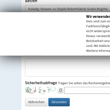
Betreff
Wir verwende
Hinweisgeber
Dies sind zum e
Funktionsfähigke
nicht widerspre
Wir bitten Sie um freiwillige Angabe Ihres Namens und Ihre
hinaus verwende
Selbstverständlich werden diese entsprechend der Vorschr
Nutzbarkeit uns
Datenschutzgrundverordnung (EU-DSGVO) vertraulich behand
sind. Mit Anklic
Weitere Informa
Nachricht
Sicherheitsabfrage
Tragen Sie unten das Rechenergebnis
Abbrechen
Absenden