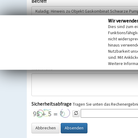
Betreff
Wir verwende
Hinweisgeber
Dies sind zum e
Funktionsfähigke
nicht widerspre
Wir bitten Sie um freiwillige Angabe Ihres Namens und Ihre
hinaus verwende
Selbstverständlich werden diese entsprechend der Vorschr
Nutzbarkeit uns
Datenschutzgrundverordnung (EU-DSGVO) vertraulich behand
sind. Mit Anklic
Weitere Informa
Nachricht
Sicherheitsabfrage
Tragen Sie unten das Rechenergebnis
Abbrechen
Absenden