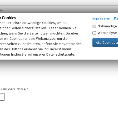
n Cookies
Impressum
|
Da
inen technisch notwendige Cookies, um die
Notwendige 
it der Seiten sicherzustellen. Diesen können Sie
Webanalyse
chen, wenn Sie die Seite nutzen möchten. Darüber
r E-Mail-Adresse. Ihre Angaben werden ausschließlich im Rahmen der KuLaDig-
n wir Cookies für eine Webanalyse, um die
iften des Telemediengesetzes, des Datenschutzgesetzes NRW und der seit dem
erer Seiten zu optimieren, sofern Sie einverstanden
elt, beachten Sie bitte unsere Hinweise zum
ken des Buttons erklären Sie Ihr Einverständnis.
Datenschutz
.
tionen finden Sie auf unserer Datenschutzseite.
 aus der Grafik ein