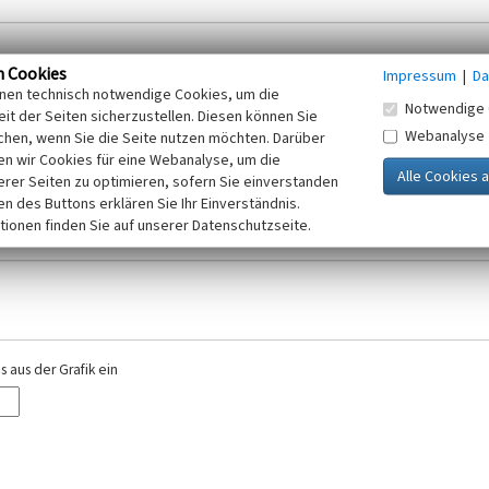
n Cookies
Impressum
|
Da
inen technisch notwendige Cookies, um die
Notwendige 
it der Seiten sicherzustellen. Diesen können Sie
Webanalyse
chen, wenn Sie die Seite nutzen möchten. Darüber
r E-Mail-Adresse. Ihre Angaben werden ausschließlich im Rahmen der KuLaDig-
n wir Cookies für eine Webanalyse, um die
iften des Telemediengesetzes, des Datenschutzgesetzes NRW und der seit dem
erer Seiten zu optimieren, sofern Sie einverstanden
elt, beachten Sie bitte unsere Hinweise zum
ken des Buttons erklären Sie Ihr Einverständnis.
Datenschutz
.
tionen finden Sie auf unserer Datenschutzseite.
 aus der Grafik ein