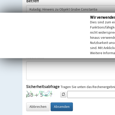
Betreff
Wir verwende
Hinweisgeber
Dies sind zum e
Funktionsfähigke
nicht widerspre
Wir bitten Sie um freiwillige Angabe Ihres Namens und Ihre
hinaus verwende
Selbstverständlich werden diese entsprechend der Vorschr
Nutzbarkeit uns
Datenschutzgrundverordnung (EU-DSGVO) vertraulich behand
sind. Mit Anklic
Weitere Informa
Nachricht
Sicherheitsabfrage
Tragen Sie unten das Rechenergebnis
Abbrechen
Absenden