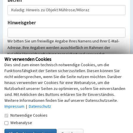
Betreff
Hinweisgeber
Wir bitten Sie um freiwillige Angabe Ihres Namens und Ihrer E-Mail-
Adresse. Ihre Angaben werden ausschließlich im Rahmen der
KuLaDig-Hinweisbearbeitung gespeichert und verwendet.
Wir verwenden Cookies
Selbstverständlich werden diese entsprechend der Vorschriften des
Dies sind zum einen technisch notwendige Cookies, um die
Telemediengesetzes, des Datenschutzgesetzes NRW und der seit
Funktionsfähigkeit der Seiten sicherzustellen. Diesen können Sie
dem 25.05.2018 gültigen Europäischen Datenschutzgrundverordnung
nicht widersprechen, wenn Sie die Seite nutzen möchten. Darüber
(EU-DSGVO) vertraulich behandelt, beachten Sie bitte unsere
hinaus verwenden wir Cookies für eine Webanalyse, um die
Hinweise zum
Datenschutz
.
Nutzbarkeit unserer Seiten zu optimieren, sofern Sie einverstanden
sind. Mit Anklicken des Buttons erklären Sie Ihr Einverständnis.
Nachricht
Weitere Informationen finden Sie auf unserer Datenschutzseite.
Impressum
|
Datenschutz
Notwendige Cookies
Webanalyse
Sicherheitsabfrage
Tragen Sie unten das Rechenergebnis aus der