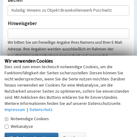
Betreff
Hinweisgeber
Wir bitten Sie um freiwillige Angabe Ihres Namens und Ihrer E-Mail-
Adresse. Ihre Angaben werden ausschließlich im Rahmen der
KuLaDig-Hinweisbearbeitung gespeichert und verwendet.
Wir verwenden Cookies
Selbstverständlich werden diese entsprechend der Vorschriften des
Dies sind zum einen technisch notwendige Cookies, um die
Telemediengesetzes, des Datenschutzgesetzes NRW und der seit
Funktionsfähigkeit der Seiten sicherzustellen. Diesen können Sie
dem 25.05.2018 gültigen Europäischen Datenschutzgrundverordnung
nicht widersprechen, wenn Sie die Seite nutzen möchten. Darüber
(EU-DSGVO) vertraulich behandelt, beachten Sie bitte unsere
hinaus verwenden wir Cookies für eine Webanalyse, um die
Hinweise zum
Datenschutz
.
Nutzbarkeit unserer Seiten zu optimieren, sofern Sie einverstanden
sind. Mit Anklicken des Buttons erklären Sie Ihr Einverständnis.
Nachricht
Weitere Informationen finden Sie auf unserer Datenschutzseite.
Impressum
|
Datenschutz
Notwendige Cookies
Webanalyse
Sicherheitsabfrage
Tragen Sie unten das Rechenergebnis aus der