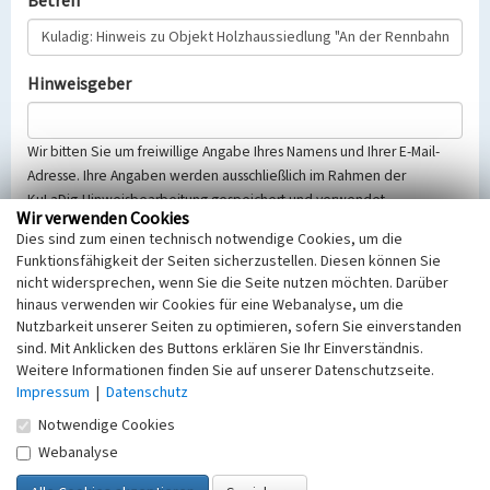
Betreff
Hinweisgeber
Wir bitten Sie um freiwillige Angabe Ihres Namens und Ihrer E-Mail-
Adresse. Ihre Angaben werden ausschließlich im Rahmen der
KuLaDig-Hinweisbearbeitung gespeichert und verwendet.
Wir verwenden Cookies
Selbstverständlich werden diese entsprechend der Vorschriften des
Dies sind zum einen technisch notwendige Cookies, um die
Telemediengesetzes, des Datenschutzgesetzes NRW und der seit
Funktionsfähigkeit der Seiten sicherzustellen. Diesen können Sie
dem 25.05.2018 gültigen Europäischen Datenschutzgrundverordnung
nicht widersprechen, wenn Sie die Seite nutzen möchten. Darüber
(EU-DSGVO) vertraulich behandelt, beachten Sie bitte unsere
hinaus verwenden wir Cookies für eine Webanalyse, um die
Hinweise zum
Datenschutz
.
Nutzbarkeit unserer Seiten zu optimieren, sofern Sie einverstanden
sind. Mit Anklicken des Buttons erklären Sie Ihr Einverständnis.
Nachricht
Weitere Informationen finden Sie auf unserer Datenschutzseite.
Impressum
|
Datenschutz
Notwendige Cookies
Webanalyse
Sicherheitsabfrage
Tragen Sie unten das Rechenergebnis aus der