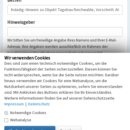
Betreff
Hinweisgeber
Wir bitten Sie um freiwillige Angabe Ihres Namens und Ihrer E-Mail-
Adresse. Ihre Angaben werden ausschließlich im Rahmen der
KuLaDig-Hinweisbearbeitung gespeichert und verwendet.
Wir verwenden Cookies
Selbstverständlich werden diese entsprechend der Vorschriften des
Dies sind zum einen technisch notwendige Cookies, um die
Telemediengesetzes, des Datenschutzgesetzes NRW und der seit
Funktionsfähigkeit der Seiten sicherzustellen. Diesen können Sie
dem 25.05.2018 gültigen Europäischen Datenschutzgrundverordnung
nicht widersprechen, wenn Sie die Seite nutzen möchten. Darüber
(EU-DSGVO) vertraulich behandelt, beachten Sie bitte unsere
hinaus verwenden wir Cookies für eine Webanalyse, um die
Hinweise zum
Datenschutz
.
Nutzbarkeit unserer Seiten zu optimieren, sofern Sie einverstanden
sind. Mit Anklicken des Buttons erklären Sie Ihr Einverständnis.
Nachricht
Weitere Informationen finden Sie auf unserer Datenschutzseite.
Impressum
|
Datenschutz
Notwendige Cookies
Webanalyse
Sicherheitsabfrage
Tragen Sie unten das Rechenergebnis aus der