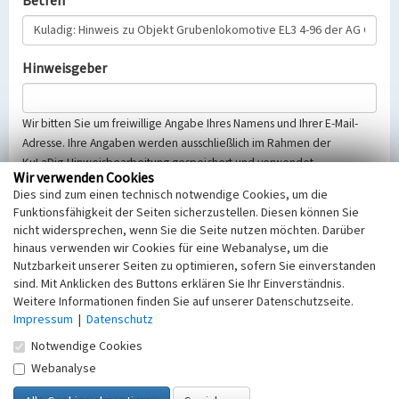
Betreff
Hinweisgeber
Wir bitten Sie um freiwillige Angabe Ihres Namens und Ihrer E-Mail-
Adresse. Ihre Angaben werden ausschließlich im Rahmen der
KuLaDig-Hinweisbearbeitung gespeichert und verwendet.
Wir verwenden Cookies
Selbstverständlich werden diese entsprechend der Vorschriften des
Dies sind zum einen technisch notwendige Cookies, um die
Telemediengesetzes, des Datenschutzgesetzes NRW und der seit
Funktionsfähigkeit der Seiten sicherzustellen. Diesen können Sie
dem 25.05.2018 gültigen Europäischen Datenschutzgrundverordnung
nicht widersprechen, wenn Sie die Seite nutzen möchten. Darüber
(EU-DSGVO) vertraulich behandelt, beachten Sie bitte unsere
hinaus verwenden wir Cookies für eine Webanalyse, um die
Hinweise zum
Datenschutz
.
Nutzbarkeit unserer Seiten zu optimieren, sofern Sie einverstanden
sind. Mit Anklicken des Buttons erklären Sie Ihr Einverständnis.
Nachricht
Weitere Informationen finden Sie auf unserer Datenschutzseite.
Impressum
|
Datenschutz
Notwendige Cookies
Webanalyse
Sicherheitsabfrage
Tragen Sie unten das Rechenergebnis aus der