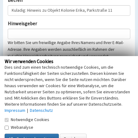
Betreff
Hinweisgeber
Wir bitten Sie um freiwillige Angabe Ihres Namens und Ihrer E-Mail-
Adresse. Ihre Angaben werden ausschließlich im Rahmen der
KuLaDig-Hinweisbearbeitung gespeichert und verwendet.
Wir verwenden Cookies
Selbstverständlich werden diese entsprechend der Vorschriften des
Dies sind zum einen technisch notwendige Cookies, um die
Telemediengesetzes, des Datenschutzgesetzes NRW und der seit
Funktionsfähigkeit der Seiten sicherzustellen. Diesen können Sie
dem 25.05.2018 gültigen Europäischen Datenschutzgrundverordnung
nicht widersprechen, wenn Sie die Seite nutzen möchten. Darüber
(EU-DSGVO) vertraulich behandelt, beachten Sie bitte unsere
hinaus verwenden wir Cookies für eine Webanalyse, um die
Hinweise zum
Datenschutz
.
Nutzbarkeit unserer Seiten zu optimieren, sofern Sie einverstanden
sind. Mit Anklicken des Buttons erklären Sie Ihr Einverständnis.
Nachricht
Weitere Informationen finden Sie auf unserer Datenschutzseite.
Impressum
|
Datenschutz
Notwendige Cookies
Webanalyse
Sicherheitsabfrage
Tragen Sie unten das Rechenergebnis aus der