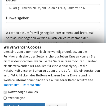
Betreff
Hinweisgeber
Wir bitten Sie um freiwillige Angabe Ihres Namens und Ihrer E-Mail-
Adresse. Ihre Angaben werden ausschließlich im Rahmen der
KuLaDig-Hinweisbearbeitung gespeichert und verwendet.
Wir verwenden Cookies
Selbstverständlich werden diese entsprechend der Vorschriften des
Dies sind zum einen technisch notwendige Cookies, um die
Telemediengesetzes, des Datenschutzgesetzes NRW und der seit
Funktionsfähigkeit der Seiten sicherzustellen. Diesen können Sie
dem 25.05.2018 gültigen Europäischen Datenschutzgrundverordnung
nicht widersprechen, wenn Sie die Seite nutzen möchten. Darüber
(EU-DSGVO) vertraulich behandelt, beachten Sie bitte unsere
hinaus verwenden wir Cookies für eine Webanalyse, um die
Hinweise zum
Datenschutz
.
Nutzbarkeit unserer Seiten zu optimieren, sofern Sie einverstanden
sind. Mit Anklicken des Buttons erklären Sie Ihr Einverständnis.
Nachricht
Weitere Informationen finden Sie auf unserer Datenschutzseite.
Impressum
|
Datenschutz
Notwendige Cookies
Webanalyse
Sicherheitsabfrage
Tragen Sie unten das Rechenergebnis aus der