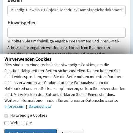
Betreff
Hinweisgeber
Wir bitten Sie um freiwillige Angabe Ihres Namens und Ihrer E-Mail-
Adresse. Ihre Angaben werden ausschließlich im Rahmen der
KuLaDig-Hinweisbearbeitung gespeichert und verwendet.
Wir verwenden Cookies
Selbstverständlich werden diese entsprechend der Vorschriften des
Dies sind zum einen technisch notwendige Cookies, um die
Telemediengesetzes, des Datenschutzgesetzes NRW und der seit
Funktionsfähigkeit der Seiten sicherzustellen. Diesen können Sie
dem 25.05.2018 gültigen Europäischen Datenschutzgrundverordnung
nicht widersprechen, wenn Sie die Seite nutzen möchten. Darüber
(EU-DSGVO) vertraulich behandelt, beachten Sie bitte unsere
hinaus verwenden wir Cookies für eine Webanalyse, um die
Hinweise zum
Datenschutz
.
Nutzbarkeit unserer Seiten zu optimieren, sofern Sie einverstanden
sind. Mit Anklicken des Buttons erklären Sie Ihr Einverständnis.
Nachricht
Weitere Informationen finden Sie auf unserer Datenschutzseite.
Impressum
|
Datenschutz
Notwendige Cookies
Webanalyse
Sicherheitsabfrage
Tragen Sie unten das Rechenergebnis aus der