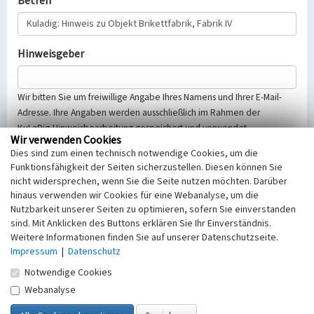
Betreff
Hinweisgeber
Wir bitten Sie um freiwillige Angabe Ihres Namens und Ihrer E-Mail-
Adresse. Ihre Angaben werden ausschließlich im Rahmen der
KuLaDig-Hinweisbearbeitung gespeichert und verwendet.
Wir verwenden Cookies
Selbstverständlich werden diese entsprechend der Vorschriften des
Dies sind zum einen technisch notwendige Cookies, um die
Telemediengesetzes, des Datenschutzgesetzes NRW und der seit
Funktionsfähigkeit der Seiten sicherzustellen. Diesen können Sie
dem 25.05.2018 gültigen Europäischen Datenschutzgrundverordnung
nicht widersprechen, wenn Sie die Seite nutzen möchten. Darüber
(EU-DSGVO) vertraulich behandelt, beachten Sie bitte unsere
hinaus verwenden wir Cookies für eine Webanalyse, um die
Hinweise zum
Datenschutz
.
Nutzbarkeit unserer Seiten zu optimieren, sofern Sie einverstanden
sind. Mit Anklicken des Buttons erklären Sie Ihr Einverständnis.
Nachricht
Weitere Informationen finden Sie auf unserer Datenschutzseite.
Impressum
|
Datenschutz
Notwendige Cookies
Webanalyse
Sicherheitsabfrage
Tragen Sie unten das Rechenergebnis aus der