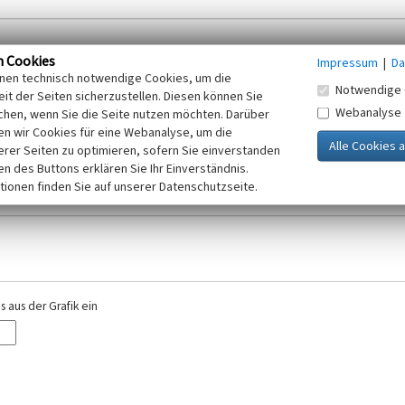
n Cookies
Impressum
|
Da
inen technisch notwendige Cookies, um die
Notwendige 
it der Seiten sicherzustellen. Diesen können Sie
Webanalyse
chen, wenn Sie die Seite nutzen möchten. Darüber
r E-Mail-Adresse. Ihre Angaben werden ausschließlich im Rahmen der KuLaDig-
n wir Cookies für eine Webanalyse, um die
iften des Telemediengesetzes, des Datenschutzgesetzes NRW und der seit dem
erer Seiten zu optimieren, sofern Sie einverstanden
elt, beachten Sie bitte unsere Hinweise zum
ken des Buttons erklären Sie Ihr Einverständnis.
Datenschutz
.
tionen finden Sie auf unserer Datenschutzseite.
 aus der Grafik ein