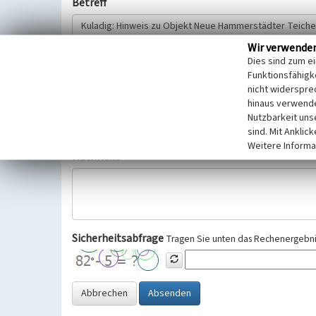
Betreff
Wir verwende
Hinweisgeber
Dies sind zum e
Funktionsfähigke
nicht widerspre
Wir bitten Sie um freiwillige Angabe Ihres Namens und Ihre
hinaus verwende
Selbstverständlich werden diese entsprechend der Vorschr
Nutzbarkeit uns
Datenschutzgrundverordnung (EU-DSGVO) vertraulich behand
sind. Mit Anklic
Weitere Informa
Nachricht
Sicherheitsabfrage
Tragen Sie unten das Rechenergebnis
Abbrechen
Absenden