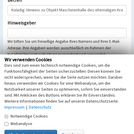
Betreff
Hinweisgeber
Wir bitten Sie um freiwillige Angabe Ihres Namens und Ihrer E-Mail-
Adresse. Ihre Angaben werden ausschließlich im Rahmen der
KuLaDig-Hinweisbearbeitung gespeichert und verwendet.
Wir verwenden Cookies
Selbstverständlich werden diese entsprechend der Vorschriften des
Dies sind zum einen technisch notwendige Cookies, um die
Telemediengesetzes, des Datenschutzgesetzes NRW und der seit
Funktionsfähigkeit der Seiten sicherzustellen. Diesen können Sie
dem 25.05.2018 gültigen Europäischen Datenschutzgrundverordnung
nicht widersprechen, wenn Sie die Seite nutzen möchten. Darüber
(EU-DSGVO) vertraulich behandelt, beachten Sie bitte unsere
hinaus verwenden wir Cookies für eine Webanalyse, um die
Hinweise zum
Datenschutz
.
Nutzbarkeit unserer Seiten zu optimieren, sofern Sie einverstanden
sind. Mit Anklicken des Buttons erklären Sie Ihr Einverständnis.
Nachricht
Weitere Informationen finden Sie auf unserer Datenschutzseite.
Impressum
|
Datenschutz
Notwendige Cookies
Webanalyse
Sicherheitsabfrage
Tragen Sie unten das Rechenergebnis aus der