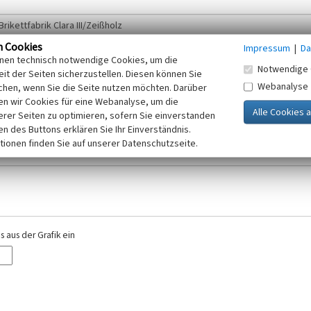
n Cookies
Impressum
|
Da
inen technisch notwendige Cookies, um die
Notwendige 
it der Seiten sicherzustellen. Diesen können Sie
Webanalyse
chen, wenn Sie die Seite nutzen möchten. Darüber
r E-Mail-Adresse. Ihre Angaben werden ausschließlich im Rahmen der KuLaDig-
n wir Cookies für eine Webanalyse, um die
iften des Telemediengesetzes, des Datenschutzgesetzes NRW und der seit dem
erer Seiten zu optimieren, sofern Sie einverstanden
elt, beachten Sie bitte unsere Hinweise zum
ken des Buttons erklären Sie Ihr Einverständnis.
Datenschutz
.
tionen finden Sie auf unserer Datenschutzseite.
 aus der Grafik ein