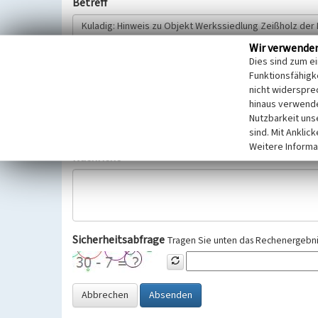
Betreff
Wir verwende
Hinweisgeber
Dies sind zum e
Funktionsfähigke
nicht widerspre
Wir bitten Sie um freiwillige Angabe Ihres Namens und Ihre
hinaus verwende
Selbstverständlich werden diese entsprechend der Vorschr
Nutzbarkeit uns
Datenschutzgrundverordnung (EU-DSGVO) vertraulich behand
sind. Mit Anklic
Weitere Informa
Nachricht
Sicherheitsabfrage
Tragen Sie unten das Rechenergebnis
Abbrechen
Absenden