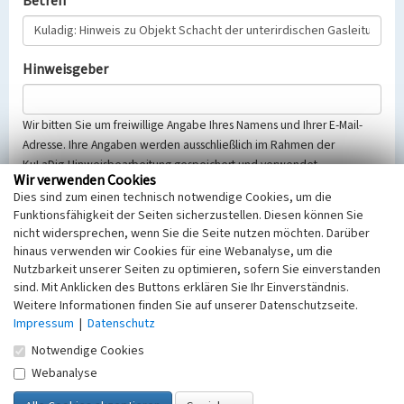
Betreff
Hinweisgeber
Wir bitten Sie um freiwillige Angabe Ihres Namens und Ihrer E-Mail-
Adresse. Ihre Angaben werden ausschließlich im Rahmen der
KuLaDig-Hinweisbearbeitung gespeichert und verwendet.
Wir verwenden Cookies
Selbstverständlich werden diese entsprechend der Vorschriften des
Dies sind zum einen technisch notwendige Cookies, um die
Telemediengesetzes, des Datenschutzgesetzes NRW und der seit
Funktionsfähigkeit der Seiten sicherzustellen. Diesen können Sie
dem 25.05.2018 gültigen Europäischen Datenschutzgrundverordnung
nicht widersprechen, wenn Sie die Seite nutzen möchten. Darüber
(EU-DSGVO) vertraulich behandelt, beachten Sie bitte unsere
hinaus verwenden wir Cookies für eine Webanalyse, um die
Hinweise zum
Datenschutz
.
Nutzbarkeit unserer Seiten zu optimieren, sofern Sie einverstanden
sind. Mit Anklicken des Buttons erklären Sie Ihr Einverständnis.
Nachricht
Weitere Informationen finden Sie auf unserer Datenschutzseite.
Impressum
|
Datenschutz
Notwendige Cookies
Webanalyse
Sicherheitsabfrage
Tragen Sie unten das Rechenergebnis aus der